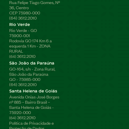
Rua Felipe Tiago Gomes, Nº
36, Centro
CEP 75980-000
(64) 3612.2010
Rio Verde
Rio Verde - GO
75900-001
Rodovia GO 174 Km 6 a
esquerda 1 Km - ZONA
RURAL
3612.2010
(64)
São João da Paraúna
GO-164, s/n - Zona Rural,
São João da Paraúna
GO - 75985-000
(64) 3612.2010
Santa Helena de Goiás
Avenida Onias José Borges
nº 885 – Bairro Brasil –
Santa Helena de Goiás -
75920-000
3612.2010
(64)
Política de Privacidade e
Proteção de Dados