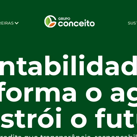
REIRAS
SUS
ntabilida
forma o a
strói o fut