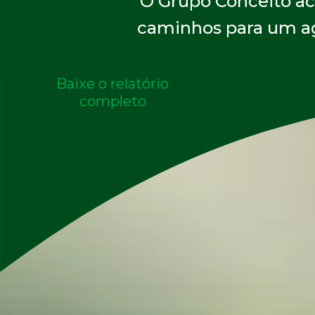
O Grupo Conceito acr
caminhos para um 
Baixe o relatório
completo