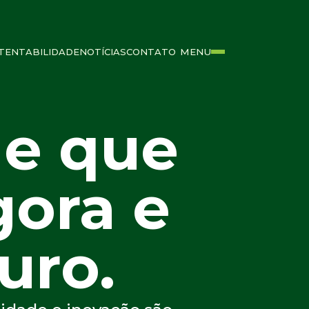
TENTABILIDADE
NOTÍCIAS
CONTATO
MENU
de que
gora e
uro.