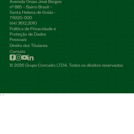
Avenida Onias José Borges
nº 885 – Bairro Brasil –
Santa Helena de Goiás -
75920-000
3612.2010
(64)
Política de Privacidade e
Proteção de Dados
Pessoais
Direito dos Titulares
Contato
© 2026 Grupo Conceito LTDA. Todos os direitos reservados
"
"