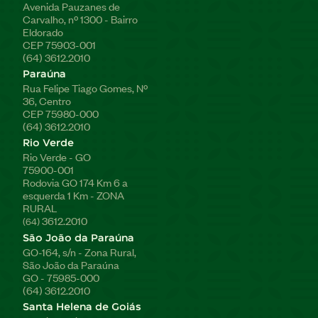
Avenida Pauzanes de
Carvalho, nº 1300 - Bairro
Eldorado
CEP 75903-001
(64) 3612.2010
Paraúna
Rua Felipe Tiago Gomes, Nº
36, Centro
CEP 75980-000
(64) 3612.2010
Rio Verde
Rio Verde - GO
75900-001
Rodovia GO 174 Km 6 a
esquerda 1 Km - ZONA
RURAL
3612.2010
(64)
São João da Paraúna
GO-164, s/n - Zona Rural,
São João da Paraúna
GO - 75985-000
(64) 3612.2010
Santa Helena de Goiás