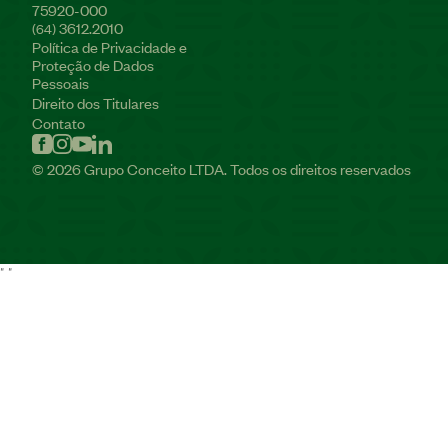
75920-000
3612.2010
(64)
Política de Privacidade e
Proteção de Dados
Pessoais
Direito dos Titulares
Contato
© 2026 Grupo Conceito LTDA. Todos os direitos reservados
"
"